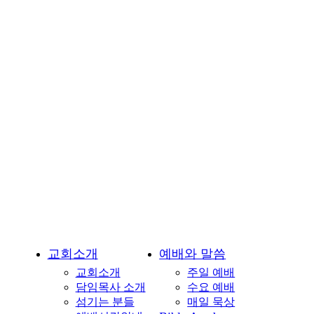
회-
용
인
시
기
흥
구
언
남
동
소
재
교회소개
예배와 말씀
교회소개
주일 예배
담임목사 소개
수요 예배
섬기는 분들
매일 묵상