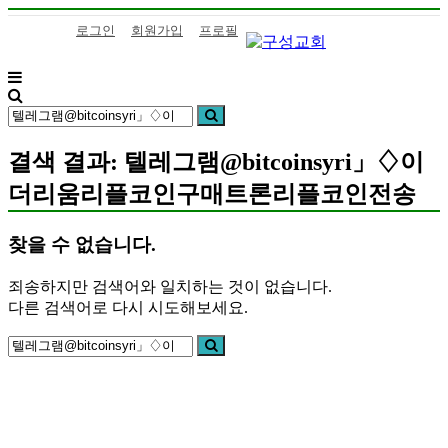
콘
로그인
회원가입
프로필
텐
츠
로
구
하
바
검
성
나
검
로
색:
색
교
님
가
회
의
결색 결과: 텔레그램@bitcoinsyri」♢이
기
말
더리움리플코인구매트론리플코인전송
씀
을
삶
찾을 수 없습니다.
으
로
죄송하지만 검색어와 일치하는 것이 없습니다.
이
다른 검색어로 다시 시도해보세요.
어
검
가
검
색:
색
는
구
성
교