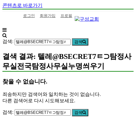
콘텐츠로 바로가기
로그인
회원가입
프로필
구
하
성
나
검색:
검색
교
님
회
의
결색 결과: 텔레@BSECRET7ㅌ⊃탐정사
말
무실전국탐정사무실누명씌우기
씀
을
삶
찾을 수 없습니다.
으
로
죄송하지만 검색어와 일치하는 것이 없습니다.
이
다른 검색어로 다시 시도해보세요.
어
가
검색:
검색
는
구
성