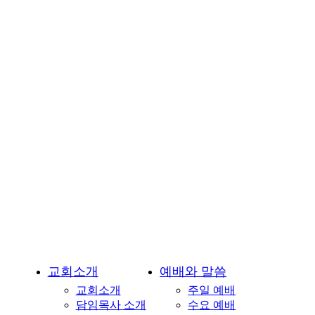
교
회-
용
인
시
기
흥
구
언
남
동
소
재
교회소개
예배와 말씀
교회소개
주일 예배
담임목사 소개
수요 예배