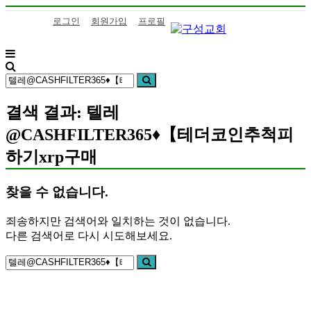
콘
로그인
회원가입
프로필
텐
츠
로
구
하
바
검
성
나
검
로
색:
색
교
님
가
회
의
결색 결과: 텔레
기
말
@CASHFILTER365♦【테더코인추척피
씀
을
하기xrp구매
삶
으
찾을 수 없습니다.
로
이
죄송하지만 검색어와 일치하는 것이 없습니다.
어
다른 검색어로 다시 시도해보세요.
가
는
검
검
구
색:
색
성
교