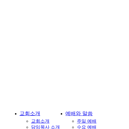
회-
용
인
시
기
흥
구
언
남
동
소
재
교회소개
예배와 말씀
교회소개
주일 예배
담임목사 소개
수요 예배