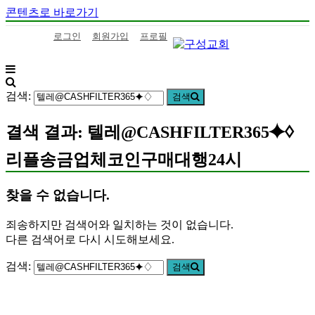
콘텐츠로 바로가기
로그인
회원가입
프로필
구
하
성
나
검색:
검색
교
님
회
의
결색 결과: 텔레@CASHFILTER365⯌♢
말
씀
리플송금업체코인구매대행24시
을
삶
찾을 수 없습니다.
으
로
죄송하지만 검색어와 일치하는 것이 없습니다.
이
다른 검색어로 다시 시도해보세요.
어
가
검색:
검색
는
구
성