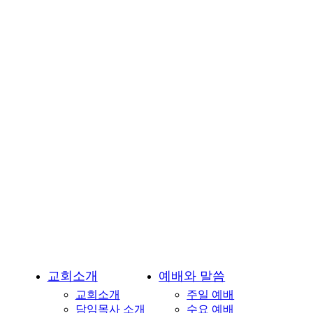
교
회-
용
인
시
기
흥
구
언
남
동
소
재
교회소개
예배와 말씀
교회소개
주일 예배
담임목사 소개
수요 예배