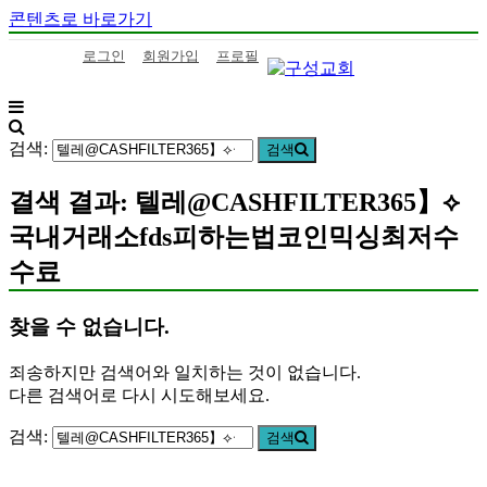
콘텐츠로 바로가기
로그인
회원가입
프로필
구
하
성
나
검색:
검색
교
님
회
의
결색 결과: 텔레@CASHFILTER365】⟡
말
국내거래소fds피하는법코인믹싱최저수
씀
을
수료
삶
으
찾을 수 없습니다.
로
이
죄송하지만 검색어와 일치하는 것이 없습니다.
어
다른 검색어로 다시 시도해보세요.
가
는
검색:
검색
구
성