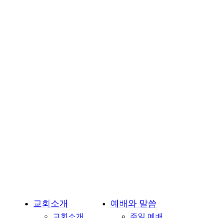
교
회-
용
인
시
기
흥
구
언
남
동
소
재
교회소개
예배와 말씀
교회소개
주일 예배