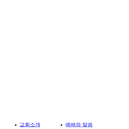
구
성
교
회-
용
인
시
기
흥
구
언
남
동
소
재
교회소개
예배와 말씀