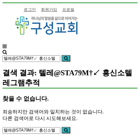
콘
로그인
회원가입
프로필
텐
츠
로
바
로
가
기
구
하
검
성
나
검
색:
색
교
님
회
의
결색 결과: 텔레@STA79M†↙ 흥신소텔
말
레그램추적
씀
을
삶
찾을 수 없습니다.
으
로
죄송하지만 검색어와 일치하는 것이 없습니다.
이
다른 검색어로 다시 시도해보세요.
어
검
가
검
색:
색
는