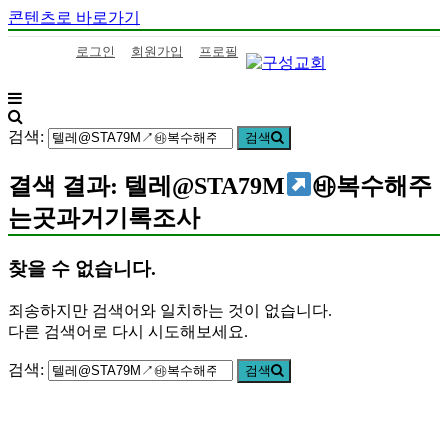
콘텐츠로 바로가기
로그인
회원가입
프로필
구
하
성
나
검색:
검색
교
님
회
의
결색 결과: 텔레@STA79M
㉳복수해주
말
는곳과거기록조사
씀
을
삶
찾을 수 없습니다.
으
로
죄송하지만 검색어와 일치하는 것이 없습니다.
이
다른 검색어로 다시 시도해보세요.
어
가
검색:
검색
는
구
성