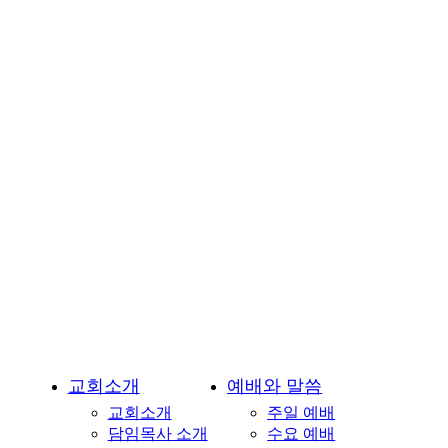
교
회-
용
인
시
기
흥
구
언
남
동
소
재
교회소개
예배와 말씀
교회소개
주일 예배
담임목사 소개
수요 예배