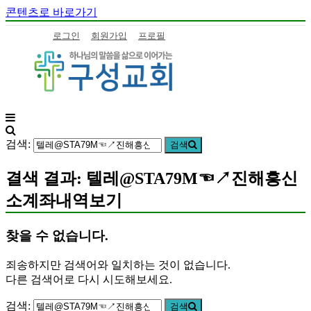
콘텐츠로 바로가기
로그인
회원가입
프로필
구
하
성
나
검색:
검색
교
님
회
의
결색 결과: 텔레@STA79M☜↗진해흥신
말
소계좌내역보기
씀
을
삶
찾을 수 없습니다.
으
로
죄송하지만 검색어와 일치하는 것이 없습니다.
이
다른 검색어로 다시 시도해보세요.
어
가
검색:
검색