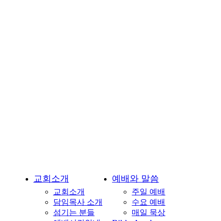
회-
용
인
시
기
흥
구
언
남
동
소
재
교회소개
예배와 말씀
교회소개
주일 예배
담임목사 소개
수요 예배
섬기는 분들
매일 묵상