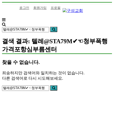
콘
로그인
회원가입
프로필
텐
츠
로
구
하
바
검
성
나
검
로
색:
색
교
님
가
회
의
결색 결과: 텔레@STA79M✔☜청부폭행
기
말
가격포항심부름센터
씀
을
삶
찾을 수 없습니다.
으
로
죄송하지만 검색어와 일치하는 것이 없습니다.
이
다른 검색어로 다시 시도해보세요.
어
검
가
검
색:
색
는
구
성
교