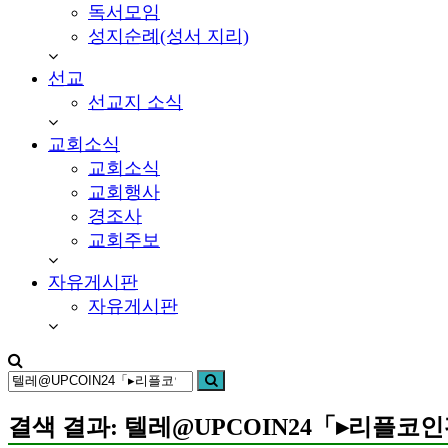
회-
독서모임
용
성지순례(성서 지리)
인
시
선교
기
선교지 소식
흥
구
교회소식
언
교회소식
남
교회행사
동
소
경조사
재
교회주보
자유게시판
자유게시판
검
검
색:
색
결색 결과: 텔레@UPCOIN24「▸리플