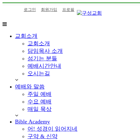
콘
로그인
회원가입
프로필
텐
츠
로
구
하
바
교회소개
성
나
로
교
님
교회소개
가
회
의
담임목사 소개
기
말
섬기는 분들
씀
예배시간안내
을
오시는길
삶
으
예배와 말씀
로
주일 예배
이
수요 예배
어
가
매일 묵상
는
Bible Academy
구
성
어! 성경이 읽어지네
교
구약 & 신약