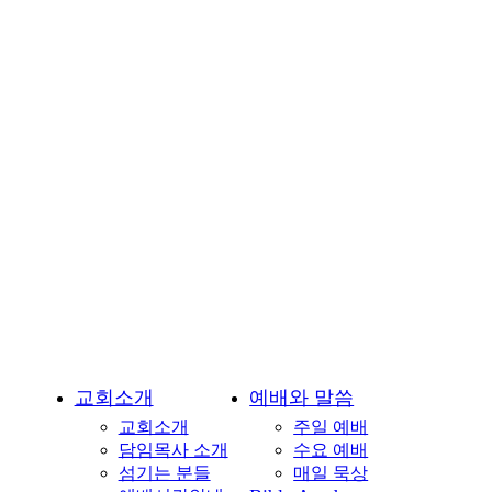
회-
용
인
시
기
흥
구
언
남
동
소
재
교회소개
예배와 말씀
교회소개
주일 예배
담임목사 소개
수요 예배
섬기는 분들
매일 묵상