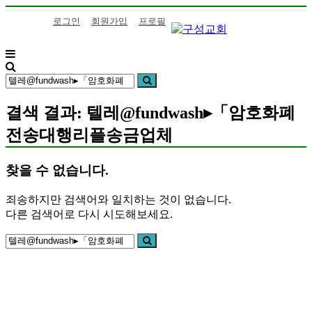
콘
로그인
회원가입
프로필
텐
츠
로
구
하
바
검
성
나
검
로
색:
색
교
님
가
회
의
결색 결과: 텔레@fundwash▸「암호화폐
기
말
전송대행리플송금업체
씀
을
삶
찾을 수 없습니다.
으
로
죄송하지만 검색어와 일치하는 것이 없습니다.
이
다른 검색어로 다시 시도해보세요.
어
검
가
검
색:
색
는
구
성
교