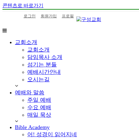
콘텐츠로 바로가기
로그인
회원가입
프로필
구
하
교회소개
성
나
교
님
교회소개
회
의
담임목사 소개
말
섬기는 분들
씀
예배시간안내
을
오시는길
삶
으
예배와 말씀
로
주일 예배
이
수요 예배
어
가
매일 묵상
는
Bible Academy
구
성
어! 성경이 읽어지네