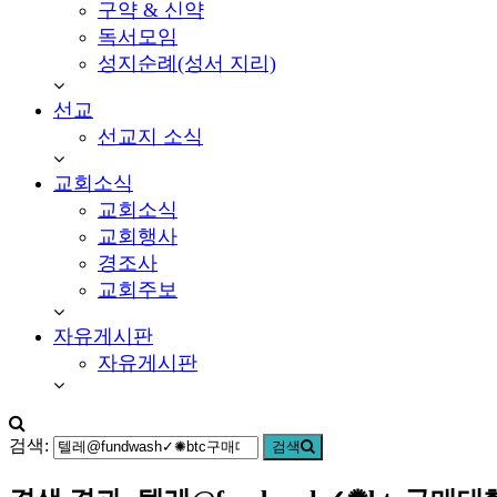
교
구약 & 신약
회-
독서모임
용
성지순례(성서 지리)
인
시
선교
기
선교지 소식
흥
구
교회소식
언
교회소식
남
교회행사
동
소
경조사
재
교회주보
자유게시판
자유게시판
검색:
검색